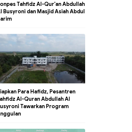
onpes Tahfidz Al-Qur'an Abdullah
l Busyroni dan Masjid Asiah Abdul
arim
iapkan Para Hafidz, Pesantren
ahfidz Al-Quran Abdullah Al
usyroni Tawarkan Program
nggulan