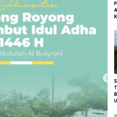
P
A
K
S
T
B
U