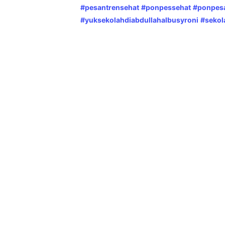
#pesantrensehat
#ponpessehat
#ponpesa
#yuksekolahdiabdullahalbusyroni
#sekol