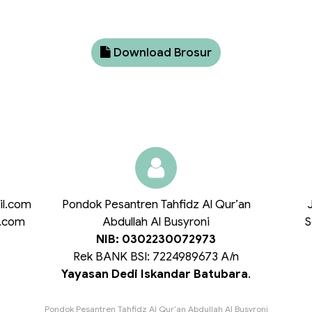
Download Brosur
PROFIL
il.com
Pondok Pesantren Tahfidz Al Qur’an
l.com
Abdullah Al Busyroni
S
NIB: 0302230072973
Rek BANK BSI: 7224989673 A/n
Yayasan Dedi Iskandar Batubara
.
Pondok Pesantren Tahfidz Al Qur’an Abdullah Al Busyroni