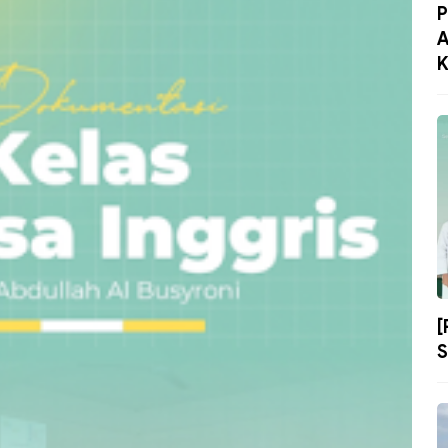
P
A
K
[
S