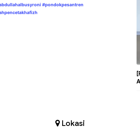
bdullahalbusyroni
#pondokpesantren
ahpencetakhafizh
[
A
Lokasi