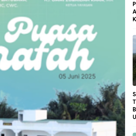
P
A
K
S
T
B
U