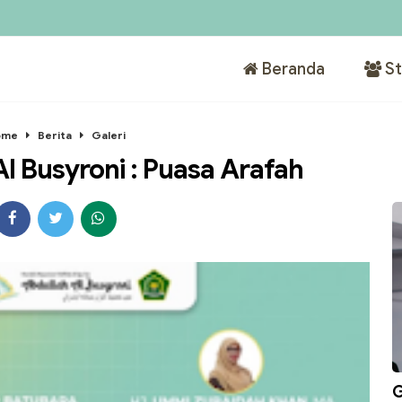
Beranda
St
ome
Berita
Galeri
l Busyroni : Puasa Arafah
G