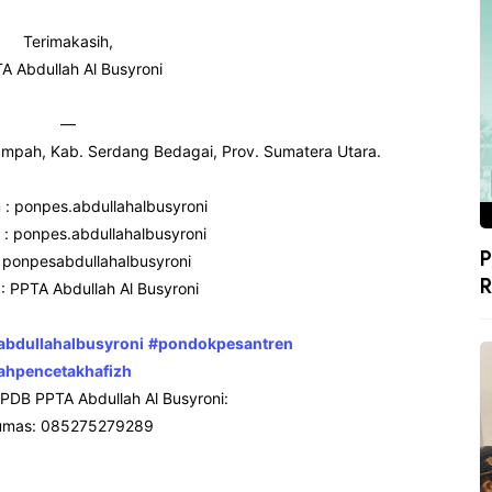
Terimakasih,
A Abdullah Al Busyroni
—
 Rampah, Kab. Serdang Bedagai, Prov. Sumatera Utara.
 : ponpes.abdullahalbusyroni
: ponpes.abdullahalbusyroni
P
: ponpesabdullahalbusyroni
R
: PPTA Abdullah Al Busyroni
bdullahalbusyroni
#pondokpesantren
ahpencetakhafizh
 PPDB PPTA Abdullah Al Busyroni:
mas: 085275279289