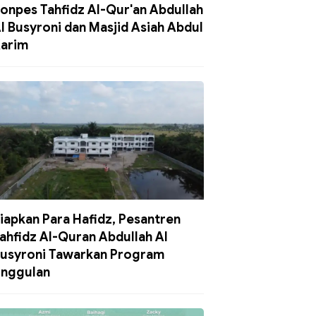
onpes Tahfidz Al-Qur'an Abdullah
l Busyroni dan Masjid Asiah Abdul
arim
iapkan Para Hafidz, Pesantren
ahfidz Al-Quran Abdullah Al
usyroni Tawarkan Program
nggulan